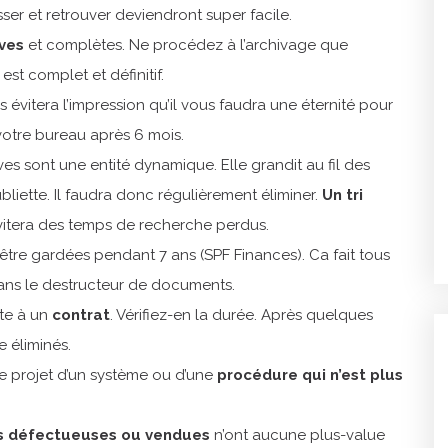
asser et retrouver deviendront super facile.
ives
et complètes. Ne procédez à l’archivage que
est complet et définitif.
 évitera l’impression qu’il vous faudra une éternité pour
votre bureau après 6 mois.
es sont une entité dynamique. Elle grandit au fil des
liette. Il faudra donc régulièrement éliminer.
Un tri
vitera des temps de recherche perdus.
être gardées pendant 7 ans (SPF Finances). Ca fait tous
dans le destructeur de documents.
te à un
contrat
. Vérifiez-en la durée. Après quelques
 éliminés.
 projet d’un système ou d’une
procédure qui n’est plus
s défectueuses ou vendues
n’ont aucune plus-value