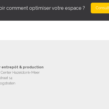
oir comment optimiser votre espace ?
Consult
 entrepôt & production
c Center Hazeldonk-Meer
traat 14
ogstraten