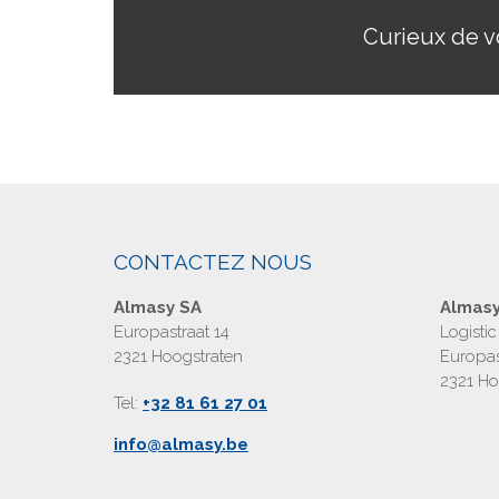
Curieux de v
CONTACTEZ NOUS
Almasy SA
Almasy
Europastraat 14
Logisti
2321 Hoogstraten
Europas
2321 Ho
Tel:
+32 81 61 27 01
info@almasy.be