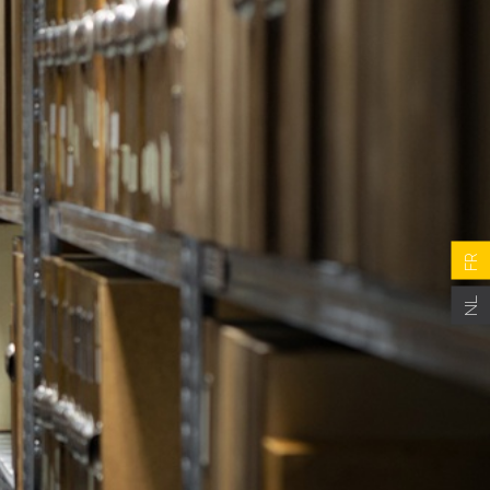
FR
NL