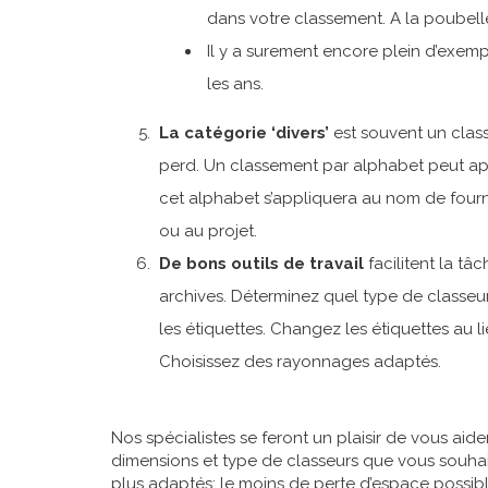
dans votre classement. A la poubell
Il y a surement encore plein d’exem
les ans.
La catégorie ‘divers’
est souvent un clas
perd. Un classement par alphabet peut appo
cet alphabet s’appliquera au nom de fourni
ou au projet.
De bons outils de travail
facilitent la t
archives. Déterminez quel type de classeur
les étiquettes. Changez les étiquettes au li
Choisissez des rayonnages adaptés.
Nos spécialistes se feront un plaisir de vous ai
dimensions et type de classeurs que vous souhai
plus adaptés: le moins de perte d’espace possib