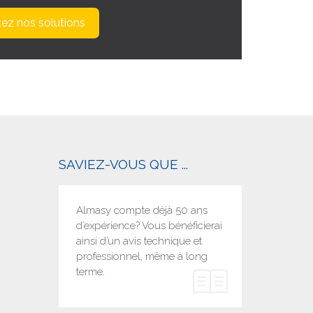
ez nos solutions
SAVIEZ-VOUS QUE ...
Almasy compte déjà 50 ans
d’expérience? Vous bénéficierai
ainsi d’un avis technique et
professionnel, même à long
terme.