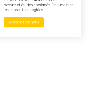
seront donc réceptionnés suivant les
dessins et études confirmés. On aime bien
les choses bien réglées !
A propos de nous