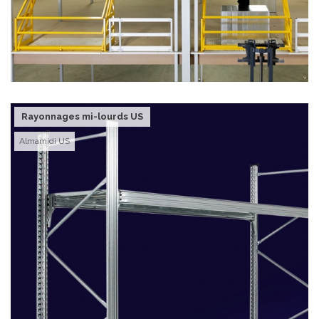
Rayonnages mi-lourds US
Almamidi US