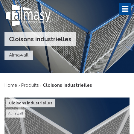
Cloisons industrielles
Almawall
Home
›
Produits
›
Cloisons industrielles
Cloisons industrielles
Almawall